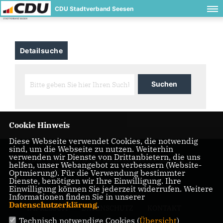
CDU Stadtverband Seesen
Detailsuche
Cookie Hinweis
Diese Webseite verwendet Cookies, die notwendig
sind, um die Webseite zu nutzen. Weiterhin
verwenden wir Dienste von Drittanbietern, die uns
CDU - Seesen. de ist die offizielle Website der CDU
helfen, unser Webangebot zu verbessern (Website-
Fraktion Seesen.
Optmierung). Für die Verwendung bestimmter
Dienste, benötigen wir Ihre Einwilligung. Ihre
Einwilligung können Sie jederzeit widerrufen. Weitere
Informationen finden Sie in unserer
Datenschutzerklärung
.
IMPRESSUM
DATENSCHUTZ
KONTAKT
Technisch notwendige Cookies (
Übersicht
)