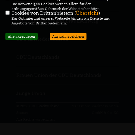
CDU Kreisverband Goslar
Die notwendigen Cookies werden allein für den
ordnungsgemäßen Gebrauch der Webseite benötigt.
Cookies von Drittanbietern (
Übersicht
)
Zur Optimierung unserer Webseite binden wir Dienste und
CDU Landesverband Braunschweig
Angebote von Drittanbietern ein.
Alle akzeptieren
Auswahl speichern
CDU in Niedersachsen
CDU Deutschlands
Frauen Union der CDU Deutschlands
Junge Union
© 2026 CDU Stadtverband
Realisation: Sharkness Media
Seesen
GmbH & Co. KG
Alle Rechte vorbehalten.