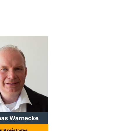
reas Warnecke
s Kreistages