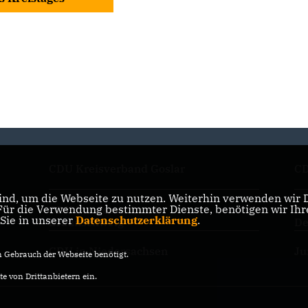
CDU Kreisverband Goslar
CD
nd, um die Webseite zu nutzen. Weiterhin verwenden wir Di
r die Verwendung bestimmter Dienste, benötigen wir Ihre 
CDU Landesverband
Fr
 Sie in unserer
Datenschutzerklärung
.
Braunschweig
De
CDU in Niedersachsen
Ju
Gebrauch der Webseite benötigt.
e von Drittanbietern ein.