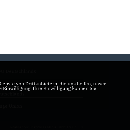
U Deutschlands
enste von Drittanbietern, die uns helfen, unser
Einwilligung. Ihre Einwilligung können Sie
auen Union der CDU
utschlands
nge Union
Realisation: Sharkness Media GmbH & Co. KG