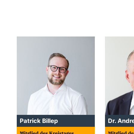
Patrick Billep
Dr. And
Mitglied des Kreistages
Mitglied de