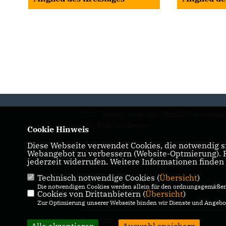
CDU - Seesen. de ist die offizielle Website der
CDU Fraktion Seesen.
Cookie Hinweis
Diese Webseite verwendet Cookies, die notwendig si
IMPRESSUM
DATENSCHUTZ
Webangebot zu verbessern (Website-Optmierung). Fü
jederzeit widerrufen. Weitere Informationen finden
KONTAKT
Technisch notwendige Cookies (
Übersicht
)
Die notwendigen Cookies werden allein für den ordnungsgemäßen 
Cookies von Drittanbietern (
Übersicht
)
Zur Optimierung unserer Webseite binden wir Dienste und Angebot
© 2026 CDU Stadtverband Seesen