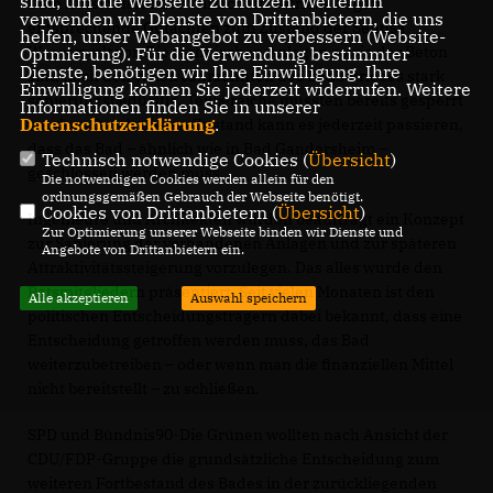
sind, um die Webseite zu nutzen. Weiterhin
Dem Aufsichtsrat der Wirtschaftsbetriebe liegen
verwenden wir Dienste von Drittanbietern, die uns
entsprechende Gutachten zum Zustand der Sehusa
helfen, unser Webangebot zu verbessern (Website-
Wasserwelt vor. Die technischen Anlagen sowie der Beton
Optmierung). Für die Verwendung bestimmter
Dienste, benötigen wir Ihre Einwilligung. Ihre
sind nach den vielen Jahrzehnten des Badbetriebes stark
Einwilligung können Sie jederzeit widerrufen. Weitere
sanierungsbedürftig. Teilbereiche mussten bereits gesperrt
Informationen finden Sie in unserer
Datenschutzerklärung
.
werden. Durch diesen Zustand kann es jederzeit passieren,
dass das Bad – ähnlich wie in Bad Gandersheim –
Technisch notwendige Cookies (
Übersicht
)
geschlossen werden muss.
Die notwendigen Cookies werden allein für den
ordnungsgemäßen Gebrauch der Webseite benötigt.
Cookies von Drittanbietern (
Übersicht
)
Ingenieure und Architekten wurden beauftragt ein Konzept
Zur Optimierung unserer Webseite binden wir Dienste und
zur Sanierung der vorhandenen Anlagen und zur späteren
Angebote von Drittanbietern ein.
Attraktivitätssteigerung vorzulegen. Das alles wurde den
Ratsmitgliedern präsentiert. Seit vielen Monaten ist den
Alle akzeptieren
Auswahl speichern
politischen Entscheidungsträgern dabei bekannt, dass eine
Entscheidung getroffen werden muss, das Bad
weiterzubetreiben – oder wenn man die finanziellen Mittel
nicht bereitstellt – zu schließen.
SPD und Bündnis90-Die Grünen wollten nach Ansicht der
CDU/FDP-Gruppe die grundsätzliche Entscheidung zum
weiteren Fortbestand des Bades in der zurückliegenden