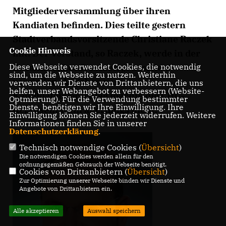
Mitgliederversammlung über ihren
Kandiaten befinden. Dies teilte gestern
Stadtverbandsvorsitzende Christiane Raczek
Cookie Hinweis
mit. Der Vorstand, so Raczek, werde in der
Diese Webseite verwendet Cookies, die notwendig
Zusammenkunft seinen „Favoriten“
sind, um die Webseite zu nutzen. Weiterhin
vorstellen. Angaben zum
verwenden wir Dienste von Drittanbietern, die uns
helfen, unser Webangebot zu verbessern (Website-
Kandidatenvorschlag machte die CDU-
Optmierung). Für die Verwendung bestimmter
Dienste, benötigen wir Ihre Einwilligung. Ihre
Repräsentantin allerdings nicht.
Einwilligung können Sie jederzeit widerrufen. Weitere
Informationen finden Sie in unserer
Datenschutzerklärung
.
Technisch notwendige Cookies (
Übersicht
)
Die notwendigen Cookies werden allein für den
ordnungsgemäßen Gebrauch der Webseite benötigt.
Cookies von Drittanbietern (
Übersicht
)
Zur Optimierung unserer Webseite binden wir Dienste und
Angebote von Drittanbietern ein.
Alle akzeptieren
Auswahl speichern