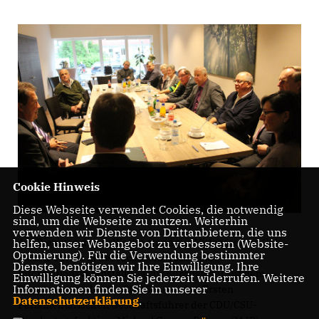
Cookie Hinweis
Diese Webseite verwendet Cookies, die notwendig
sind, um die Webseite zu nutzen. Weiterhin
verwenden wir Dienste von Drittanbietern, die uns
Am Dienstag dieser Woche stand zur Mittagszeit im Café
helfen, unser Webangebot zu verbessern (Website-
Optmierung). Für die Verwendung bestimmter
Sieben Türme in der Jacobsonstraße eine
Dienste, benötigen wir Ihre Einwilligung. Ihre
Informationsveranstaltung zur Europawahl auf dem
Einwilligung können Sie jederzeit widerrufen. Weitere
Informationen finden Sie in unserer
Programm, zu der die CDU Seesen den Ersten
Datenschutzerklärung
.
Parlamentarischen Geschäftsführer der CDU/CSU-