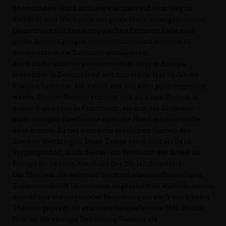
überwunden. Auch in Europa ist man auf dem Weg zu
Stabilität und Wachstum ein gutes Stück vorangekommen.
Gemeinsam mit den europäischen Partnern habe man
große Anstrengungen unternommen und konnten so
insbesondere die Eurozone stabilisieren.
Auch dürfe nicht vergessen werden, dass in Europa
respektive in Deutschland seit nun schon fast 70 Jahren
Frieden herrsche, ein Punkt, der nur allzu gern vergessen
werde. Grosse-Brömer erinnert sich an einen Besuch in
seiner Jugendzeit in Frankreich, als ihm der Großvater
einer dortigen Gastfamilie nicht die Hand reichen wollte
oder konnte. Zu tief waren die seelischen Narben des
Zweiten Weltkrieges. Diese Zeiten seien Gott sei Dank
Vergangenheit, auch dies sei ein Verdienst der Arbeit im
Europa im zweiten Abschnitt des 20. Jahrhunderts.
Die Themen, die während der rund eineinhalbstündigen
Zusammenkunft im weiteren angeschnitten wurden, waren
sowohl von überregionaler Bedeutung als auch von lokalen
Themen geprägt. So erinnerte beispielsweise MdL Rudolf
Götz an die einstige Bedeutung Seesens als