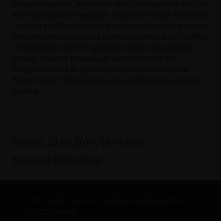
Industriestandort. Mittlerweile aber fühle man sich von den
Metropolregionen abgehängt, weshalb die Frage nach mehr
Förderung im Bereich Vorharz nachgedacht werden müsse.
Dass die Infoveranstaltung in Seesen nahezu ausschließlich
vor Mitgliedern der CDU gehalten wurde, war ein wenig
schade, denn die Europawahl geht schließlich alle
Bürgerinnen und Bürger an. Nun gilt es, in der letzten
Woche vor der Wahl, das Interesse der Seesener weiter zu
wecken.
Seesen, 20.05.2014, 10:46 Uhr
Seesener Beobachter
CDU - Seesen. de ist die offizielle Website der CDU
Fraktion Seesen.